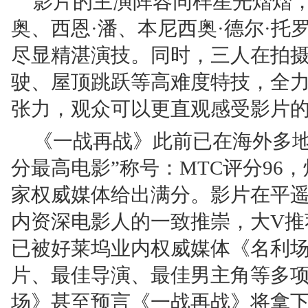
影片的主演阵容同样星光熠熠，
奥、西恩·潘、本尼西奥·德尔·
尽显精湛演技。同时，三人在拍
驶、屋顶跳跃等高难度特技，全
张力，观众可以更直观感受影片
《一战再战》此前已在海外多地
分最高电影”称号：MTC评分96，
家权威媒体给出满分。影片在平
内资深电影人的一致推崇，大V推
已被好莱坞业内权威媒体《名利
片、最佳导演、最佳男主角等多
场》甚至预言《一战再战》将拿下