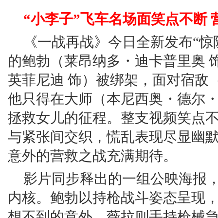
“小李子”飞车名场面笑点不断
《一战再战》今日全新发布“惊
的鲍勃（莱昂纳多・迪卡普里奥 
英菲尼迪 饰）被绑架，面对宿敌（
他只得在大师（本尼西奥・德尔・
拯救女儿的征程。整支视频笑点不
与紧张间交织，慌乱表现尽显幽
意外的营救之战充满期待。
影片同步释出的一组公映海报，
内核。鲍勃以持枪战斗姿态呈现
想不到的意外。薇拉则手持枪械