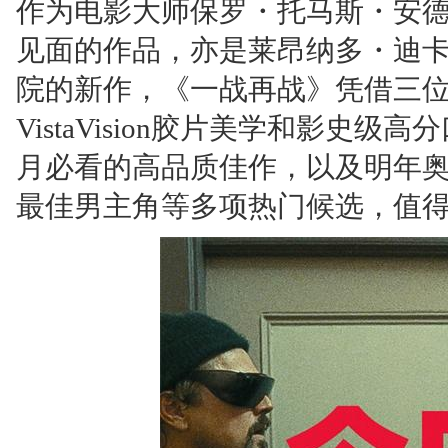
作为电影大师保罗・托马斯・安
见面的作品，亦是莱昂纳多・迪
院的新作，《一战再战》凭借三
VistaVision胶片美学和影史
月必看的高品质佳作，以及明年
最佳男主角等多项热门候选，值