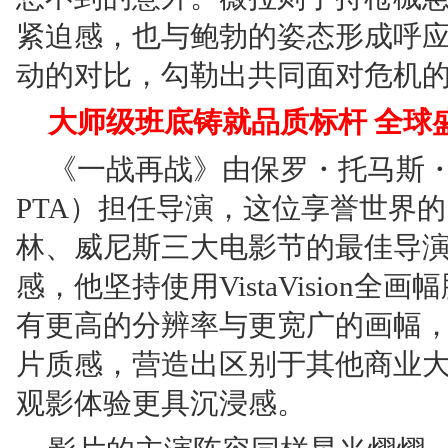
紧迫感，也与鲍勃的姿态形成呼
动的对比，勾勒出共同面对危机
大师级班底铸就品质标杆 全球
《一战再战》由保罗・托马斯
PTA）担任导演，这位享誉世界
林、威尼斯三大电影节的最佳导
感，他坚持使用VistaVision
有更高的分辨率与更宽广的画幅
片质感，营造出区别于其他商业大片
观影体验更具沉浸感。