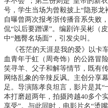
学不会”；第三份则是“皇帝的新衣
号，学生当场为曾毅披上“隐形龙
自曝曾两次报考浙传播音系失败，
侃“以后要蹭课”。编剧许吴彬（
中“翘臀名场面”，引发尖叫。
《苍茫的天涯是我的爱》以卡
血青年于虹（周奇饰）的公路冒
笑寻羊、父子和解等情节，既有
网络乱象的辛辣反讽。主创分享
足。导演陈孝良坦言，影片是其“
本打磨超两年，拍摄跨越40多个
享受”。与此同时，电影片名“烫