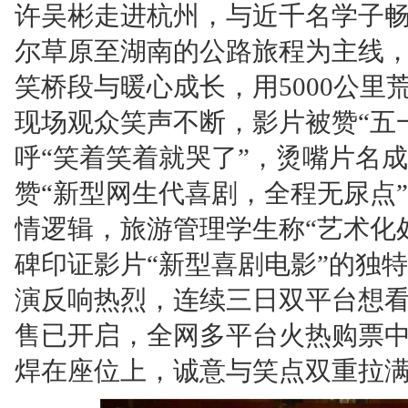
许吴彬走进杭州，与近千名学子
尔草原至湖南的公路旅程为主线，
笑桥段与暖心成长，用5000公
现场观众笑声不断，影片被赞“五
呼“笑着笑着就哭了”，烫嘴片名成
赞“新型网生代喜剧，全程无尿点
情逻辑，旅游管理学生称“艺术化
碑印证影片“新型喜剧电影”的独
演反响热烈，连续三日双平台想看日
售已开启，全网多平台火热购票
焊在座位上，诚意与笑点双重拉