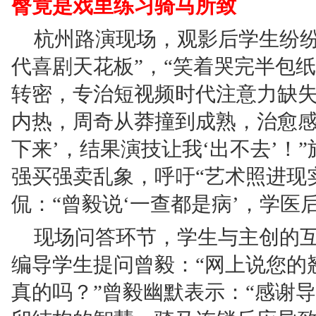
臀竟是戏里练习骑马所致
杭州路演现场，观影后学生纷纷
代喜剧天花板”，“笑着哭完半包纸
转密，专治短视频时代注意力缺失
内热，周奇从莽撞到成熟，治愈感
下来’，结果演技让我‘出不去’！
强买强卖乱象，呼吁“艺术照进现
侃：“曾毅说‘一查都是病’，学医
现场问答环节，学生与主创的互
编导学生提问曾毅：“网上说您的
真的吗？”曾毅幽默表示：“感谢