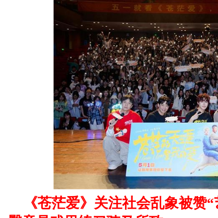
《苍茫爱》关注社会乱象被赞“