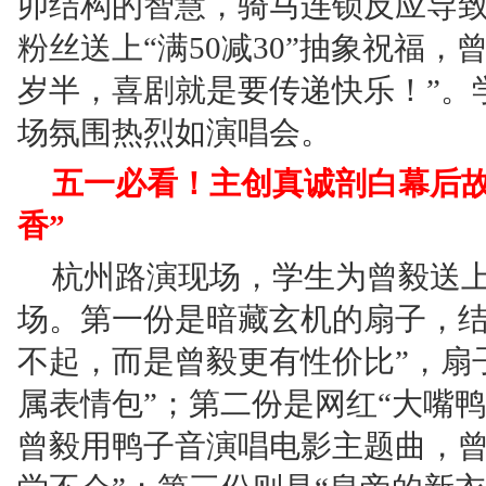
卯结构的智慧，骑马连锁反应导致
粉丝送上“满50减30”抽象祝福，
岁半，喜剧就是要传递快乐！”。
场氛围热烈如演唱会。
五一必看！主创真诚剖白幕后故
香”
杭州路演现场，学生为曾毅送上
场。第一份是暗藏玄机的扇子，结
不起，而是曾毅更有性价比”，扇
属表情包”；第二份是网红“大嘴
曾毅用鸭子音演唱电影主题曲，曾