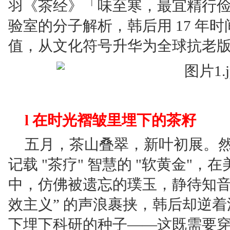
羽《茶经》「味至寒，最宜精行
验室的分子解析，韩后用 17 年
值，从文化符号升华为全球抗老
l 在时光褶皱里埋下的茶籽
五月，茶山叠翠，新叶初展。
记载 "茶疗" 智慧的 "软黄金"
中，仿佛被遗忘的璞玉，静待知音。
效主义” 的声浪裹挟，韩后却逆
下埋下科研的种子——这既需要