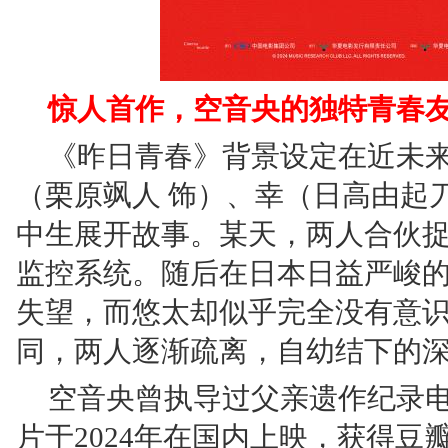
惊人首作，空音央的独特青春
《昨日青春》背景设定在近未
（栗原飒人 饰）、幸（日高由起
中生展开故事。某天，两人合伙
监控系统。随后在日本日益严峻
失望，而悠太却似乎完全没有意
同，两人逐渐疏离，自幼结下的深厚友
空音央曾执导过父亲遗作纪录
片于2024年在国内上映，获得豆瓣