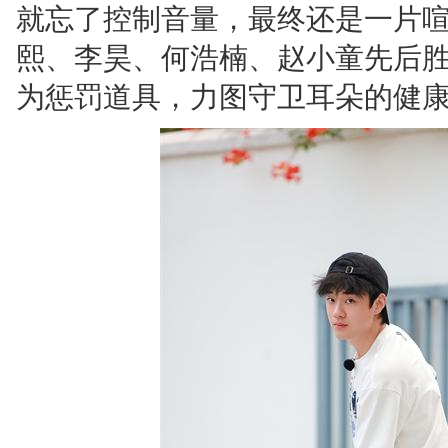
就忘了控制音量，最终还是一片
熙、李昊、何浩楠、赵小童先后
为惩罚道具，力图守卫耳朵的健