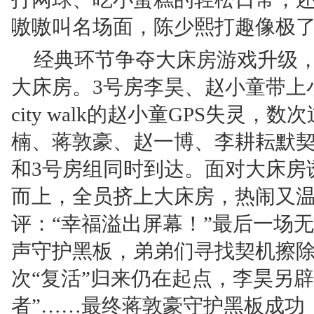
嗷嗷叫名场面，陈少熙打趣像极
经典环节争夺大床房游戏升级
大床房。3号房李昊、赵小童带上
city walk的赵小童GPS失灵
楠、蒋敦豪、赵一博、李耕耘默
和3号房组同时到达。面对大床房
而上，全员挤上大床房，热闹又
评：“幸福溢出屏幕！”最后一场
声守护黑板，弟弟们寻找契机擦
次“复活”归来仍在起点，李昊另
者”……最终蒋敦豪守护黑板成功