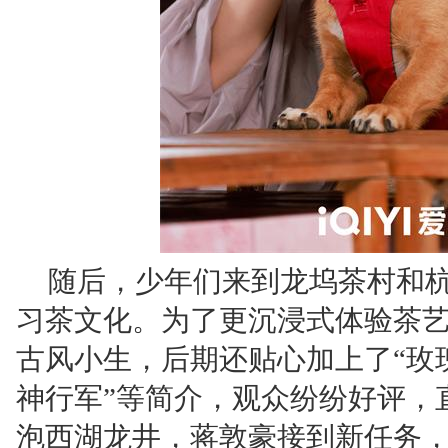
随后，少年们来到龙坞茶村和
习茶文化。为了更沉浸式体验茶
古风小生，后期还贴心加上了“玫瑰
神行军”等简介，观众纷纷好评，
泡西湖龙井，蒋敦豪接到新任务