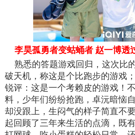
李昊孤勇者变蛄蛹者 赵一博透
熟悉的答题游戏回归，这次比
破天机，称这是个比跑步的游戏
锐评：这是一个考赖皮的游戏！
料，少年们纷纷抢跑，卓沅暗恼
却没跟上，生闷气的样子简直不
起回顾了三年来生活的点滴，既
打网球、吃小蛋糕的轻松日常，